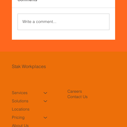
Write a comment...
¿Oficinas obsoletas? La era del 'Office-as-
a-Service' se consolida como el nuevo
estándar corporativo en México
Stak Workplaces
Careers
Services
Contact Us
Solutions
Locations
Pricing
About Us