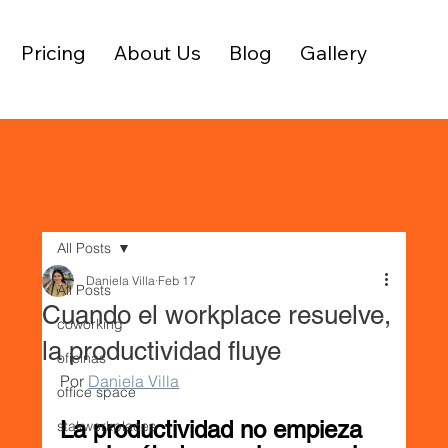
Pricing
About Us
Blog
Gallery
All Posts
Daniela Villa
Feb 17
All Posts
Cuando el workplace resuelve,
coworking
la productividad fluye
oficinas
Por 
Daniela Villa
office space
La productividad no empieza 
stakworkplaces