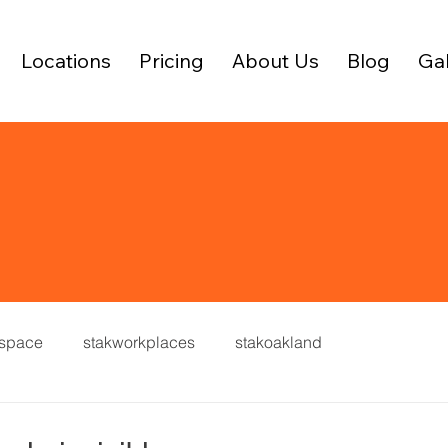
Locations
Pricing
About Us
Blog
Gal
 space
stakworkplaces
stakoakland