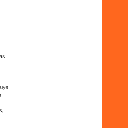
 
as 
 
luye 
r 
s, 
 
 