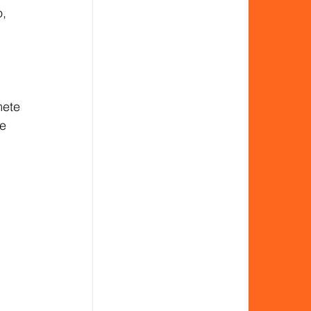
, 
mete 
e 
 