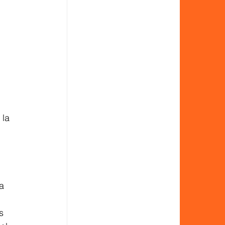
la 
a 
s 