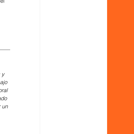
el 
 
 y 
ajo 
ral 
ado 
 un 