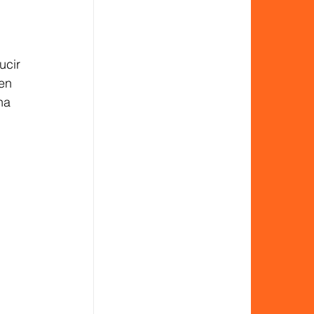
ucir 
en 
na 